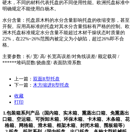
硬木，不同的材料代表托盘的不同使用性能。欧洲托盘标准中
明确规定不能使用白杨木。
水分含量：托盘原木料的水分含量影响托盘的收缩变形，甚至
开裂。应用高标准的托盘对其水分含量指标有严格的控制。欧
洲木托盘标准规定水分含量不能超过木材干燥状态时质量的
22%，在22%~26%范围内被定义为小缺陷，超过26%即不合
格。
主要参数：长/ 宽/ 高/ 长宽高误差/对角线误差/ 额定载荷 /
******堆码层数/挠曲度/ 表面防滑系数
上一篇：
双面R型托盘
下一篇：
木方缩进R型托盘
收藏
打印
1.包装箱系列产品（国内箱、实木箱、熏蒸出口箱、免熏蒸出
口箱、空运箱、可拆卸木箱、环保木箱、卡木箱、木条箱、花
格箱、网格箱、滑木箱、框架木箱、封闭木箱、围板箱等）
2.托盘、托架系列（国内托盘、出口托盘、各种大型机械托