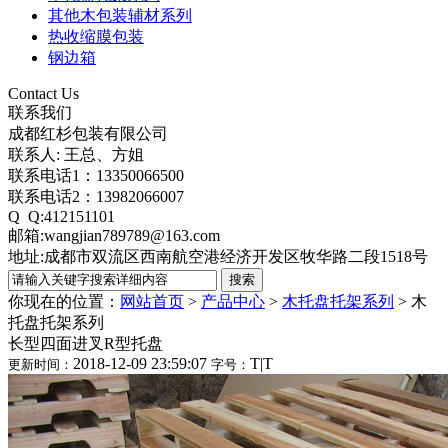
其他木包装辅材系列
热收缩膜包装
钢边箱
Contact Us
联系我们
成都红杉包装有限公司
联系人: 王总、方姐
联系电话1：13350066500
联系电话2：13982066007
Q Q:412151101
邮箱:wangjian789789@163.com
地址:成都市双流区西南航空港经济开发区牧华路二段1518号
你现在的位置：
网站首页
>
产品中心
>
木托盘托架系列
>
木
托盘托架系列
长型四面进叉R型托盘
2018-12-09 23:59:07
T
|
T
更新时间：
字号：