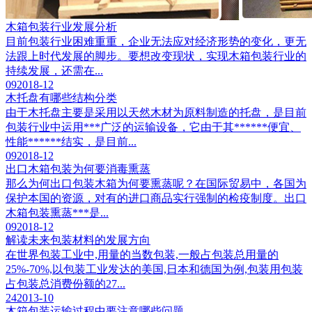
木箱包装行业发展分析
目前包装行业困难重重，企业无法应对经济形势的变化，更无
法跟上时代发展的脚步。要想改变现状，实现木箱包装行业的
持续发展，还需在...
09
2018-12
木托盘有哪些结构分类
由于木托盘主要是采用以天然木材为原料制造的托盘，是目前
包装行业中运用***广泛的运输设备，它由于其******便宜、
性能******结实，是目前...
09
2018-12
出口木箱包装为何要消毒熏蒸
那么为何出口包装木箱为何要熏蒸呢？在国际贸易中，各国为
保护本国的资源，对有的进口商品实行强制的检疫制度。出口
木箱包装熏蒸***是...
09
2018-12
解读未来包装材料的发展方向
在世界包装工业中,用量的当数包装,一般占包装总用量的
25%-70%,以包装工业发达的美国,日本和德国为例,包装用包装
占包装总消费份额的27...
24
2013-10
木箱包装运输过程中要注意哪些问题