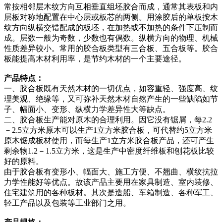
常按相邻层木纹方向互相垂直组坯胶合而成，通常其表板和内
层板对称地配置在中心层或板芯的两侧。用涂胶后的单板按木
纹方向纵横交错配成的板坯，在加热或不加热的条件下压制而
成。层数一般为奇数，少数也有偶数。纵横方向的物理、机械
性质差异较小。常用的胶合板类型有三合板、五合板等。胶合
板能提高木材利用率，是节约木材的一个主要途径。
产品特点：
一、胶合板既有天然木材的一切优点，如容重轻、强度高、纹
理美观、绝缘等，又可弥补天然木材自然产生的一些缺陷如节
子、幅面小、变形、纵横力学差异性大等缺点。
二、胶合板生产能对原木的合理利用。因它没有锯屑，每2.2
－2.5立方米原木可以生产1立方米胶合板，可代替约5立方米
原木锯成板材使用，而每生产1立方米胶合板产品，还可产生
剩余物1.2－1.5立方米，这是生产中密度纤维板和刨花板比较
好的原料。
由于胶合板有变形小、幅面大、施工方便、不翘曲、横纹抗拉
力学性能好等优点。故该产品主要用在家具制造、室内装修、
住宅建筑用的各种板材。其次是造船、车箱制造、各种军工、
轻工产品以及包装等工业部门之用。