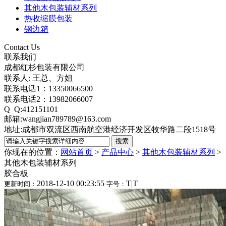
其他木包装辅材系列
热收缩膜包装
钢边箱
Contact Us
联系我们
成都红杉包装有限公司
联系人: 王总、方姐
联系电话1：13350066500
联系电话2：13982066007
Q Q:412151101
邮箱:wangjian789789@163.com
地址:成都市双流区西南航空港经济开发区牧华路二段1518号
你现在的位置：
网站首页
>
产品中心
>
其他木包装辅材系列
>
其他木包装辅材系列
胶合板
2018-12-10 00:23:55
T
|
T
更新时间：
字号：