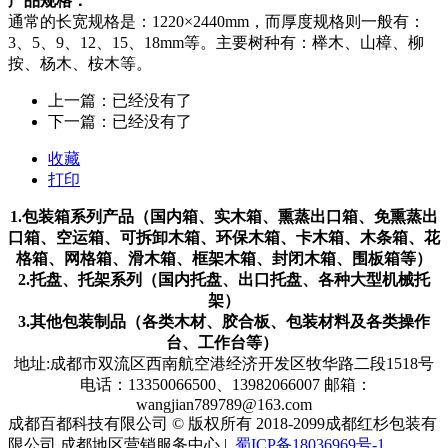
产品规格：
通常的长宽规格是：1220×2440mm，而厚度规格则一般有：
3、5、9、12、15、18mm等。主要树种有：榉木、山樟、柳
按、杨木、桉木等。
上一篇：已经没有了
下一篇：已经没有了
收藏
打印
1.包装箱系列产品（国内箱、实木箱、熏蒸出口箱、免熏蒸出
口箱、空运箱、可拆卸木箱、环保木箱、卡木箱、木条箱、花
格箱、网格箱、滑木箱、框架木箱、封闭木箱、围板箱等）
2.托盘、托架系列（国内托盘、出口托盘、各种大型机械托
架）
3.其他包装制品（各类木材、胶合板、包装材料及各类操作
台、工作台等）
地址:成都市双流区西南航空港经济开发区牧华路二段1518号
电话：13350066500、13982066007 邮箱：
wangjian789789@163.com
成都百都科技有限公司 © 版权所有 2018-2099成都红杉包装有
限公司 成都地区营销服务中心 |
蜀ICP备18036969号-1