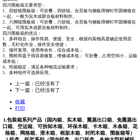
四川围板箱主要类型：
1、四铰链围板箱：可折叠，四铰链。合页板与侧板用铆钉牢固铆接在
一起。一般为实木或胶合板材料制作。
2、六脚链围板箱：可折叠，六铰链。合页板与侧板用铆钉牢固铆接在
一起。可用实木或胶合板材料制作。
四川围板箱的优点：
1、多样组合，操作简易、便捷、安全，根据内装物高度确定使用层
数，无钉化作业，操作安全便捷；
2、循环复用、使用寿命长，综合成本低；
3、围框和盖子很容易修复，维修成本低； 可折叠，占用空间小，运输
成本低；
4、性能稳定，满足各种物流运输要求；
5、多种组件可选择应用。
上一篇：已经没有了
下一篇：已经没有了
收藏
打印
1.包装箱系列产品（国内箱、实木箱、熏蒸出口箱、免熏蒸出
口箱、空运箱、可拆卸木箱、环保木箱、卡木箱、木条箱、花
格箱、网格箱、滑木箱、框架木箱、封闭木箱、围板箱等）
2.托盘、托架系列（国内托盘、出口托盘、各种大型机械托